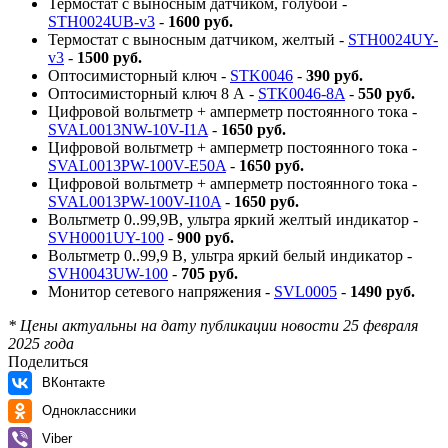
Термостат с выносным датчиком, голубой -
STH0024UB-v3
-
1600 руб.
Термостат с выносным датчиком, желтый -
STH0024UY-
v3
-
1500 руб.
Оптосимисторный ключ -
STK0046
-
390 руб.
Оптосимисторный ключ 8 А -
STK0046-8A
-
550 руб.
Цифровой вольтметр + амперметр постоянного тока -
SVAL0013NW-10V-I1A
-
1650 руб.
Цифровой вольтметр + амперметр постоянного тока -
SVAL0013PW-100V-E50A
-
1650 руб.
Цифровой вольтметр + амперметр постоянного тока -
SVAL0013PW-100V-I10A
-
1650 руб.
Вольтметр 0..99,9В, ультра яркий желтый индикатор -
SVH0001UY-100
-
900 руб.
Вольтметр 0..99,9 В, ультра яркий белый индикатор -
SVH0043UW-100
-
705 руб.
Монитор сетевого напряжения -
SVL0005
-
1490 руб.
* Цены актуальны на дату публикации новости 25 февраля
2025 года
Поделиться
ВКонтакте
Одноклассники
Viber