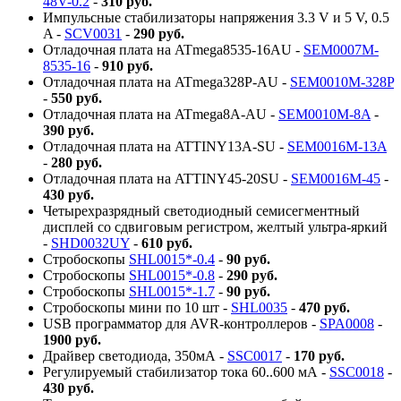
48V-0.2
-
310 руб.
Импульсные стабилизаторы напряжения 3.3 V и 5 V, 0.5
A -
SCV0031
-
290 руб.
Отладочная плата на ATmega8535-16AU -
SEM0007M-
8535-16
-
910 руб.
Отладочная плата на ATmega328P-AU -
SEM0010M-328P
-
550 руб.
Отладочная плата на ATmega8A-AU -
SEM0010M-8A
-
390 руб.
Отладочная плата на ATTINY13A-SU -
SEM0016M-13A
-
280 руб.
Отладочная плата на ATTINY45-20SU -
SEM0016M-45
-
430 руб.
Четырехразрядный светодиодный семисегментный
дисплей со сдвиговым регистром, желтый ультра-яркий
-
SHD0032UY
-
610 руб.
Стробоскопы
SHL0015*-0.4
-
90 руб.
Стробоскопы
SHL0015*-0.8
-
290 руб.
Стробоскопы
SHL0015*-1.7
-
90 руб.
Стробоскопы мини по 10 шт -
SHL0035
-
470 руб.
USB программатор для AVR-контроллеров -
SPA0008
-
1900 руб.
Драйвер светодиода, 350мА -
SSC0017
-
170 руб.
Регулируемый стабилизатор тока 60..600 мА -
SSC0018
-
430 руб.