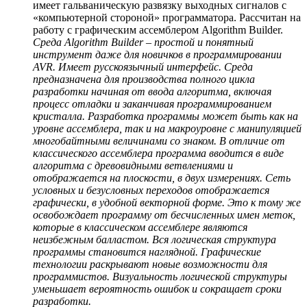
имеет гальваническую развязку выходных сигналов с
«компьютерной стороной» программатора. Рассчитан на
работу с графическим ассемблером Algorithm Builder.
Среда Algorithm Builder – простой и понятный
инструмент даже для новичков в программировании
AVR. Имеет русскоязычный интерфейс. Среда
предназначена для производства полного цикла
разработки начиная от ввода алгоритма, включая
процесс отладки и заканчивая программированием
кристалла. Разработка программы может быть как на
уровне ассемблера, так и на макроуровне с манипуляцией
многобайтными величинами со знаком. В отличие от
классического ассемблера программа вводится в виде
алгоритма с древовидными ветвлениями и
отображается на плоскости, в двух измерениях. Сеть
условных и безусловных переходов отображается
графически, в удобной векторной форме. Это к тому же
освобождает программу от бесчисленных имен меток,
которые в классическом ассемблере являются
неизбежным балластом. Вся логическая структура
программы становится наглядной. Графические
технологии раскрывают новые возможности для
программистов. Визуальность логической структуры
уменьшает вероятность ошибок и сокращает сроки
разработки.