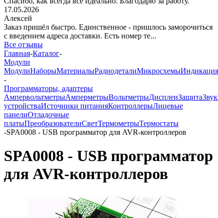
Спасибо, как всегда все идеально. Благодарю за работу.
17.05.2026
Алексей
Заказ пришёл быстро. Единственное - пришлось заморочиться
с введением адреса доставки. Есть номер те...
Все отзывы
Главная
-
Каталог
-
Модули
Модули
Наборы
Материалы
Радиодетали
Микросхемы
Индикаци
-
Программаторы, адаптеры
Ампервольтметры
Амперметры
Вольтметры
Дисплеи
Защита
Звук
устройства
Источники питания
Контроллеры
Лицевые
панели
Отладочные
платы
Преобразователи
Свет
Термометры
Термостаты
-
SPA0008 - USB программатор для AVR-контроллеров
SPA0008 - USB программатор
для AVR-контроллеров