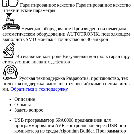
Гарантированное качество
Га­ран­ти­ро­ван­ное ка­че­ство
и тех­ни­че­ские па­ра­мет­ры
Немецкое оборудование
Про­из­ве­де­но на немец­ком
ав­то­ма­ти­че­ском обо­ру­до­ва­нии AUTOTRONIK, поз­во­ля­ю­щем
вы­пол­нять SMD-мон­таж с точ­но­стью до 30 мик­рон
Визуальный контроль
Ви­зу­аль­ный кон­троль га­ран­ти­ру­
ет от­сут­ствие внеш­них де­фек­тов
Русская техподдержка
Раз­ра­бот­ка, про­из­вод­ство, тех­
ни­че­ская под­держ­ка вы­пол­ня­ют­ся рос­сий­ски­ми спе­ци­а­ли­ста­
ми.
Об­ра­тить­ся в тех­под­держ­ку
.
Описание
Отзывы
Задать вопрос
USB программатор SPA0008 предназначен для
программирования AVR-контроллеров через USB порт
компьютера из среды Algorithm Builder. Программатор