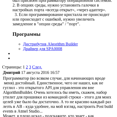
был присвоен программатору операционной системой.
2. В опциях среды, нужно установить галочки в
настройках порта «всегда открыт», «через адаптер».
3. Если программирование кристалла не происходит
или происходит с ошибкой, нужно увеличить
замедление в "опции среды" / "порт".
Программы
Дистрибутив Algorithm Builder
Драйвер для SPA0008
Страницы:
1
2
3
След.
Дмитрий
17 августа 2016 16:57
Программатор (во всяком случае, для начинающих вроде
меня) достойный. Единственное, чего не нашел, как не
гуглил - это открытого API для управления им вне
AlgorithmBuilder. Очень хотелось бы иметь, скажем, набор
утилит для прошивки из командной строки - этого для моих
целей уже было бы достаточно. А то не красиво каждый раз
лезть в AB - куда удобнее, на мой взгляд, настроить Post build
events в Atmel Studio...
Может, я плохо искал - подскажите, кто знает - как