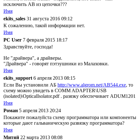
исключить AB из цепочки???
Имя
ekits_sales
31 августа 2016 09:12
К сожалению, такой информации нет.
Имя
PC User
7 февраля 2015 18:17
Здравствуйте, господа!
Не "драйвера", а драйверы.
"Драйвера" - говорят пэтэушники из Малаховки.
Имя
ekits_support
6 апреля 2013 08:15
Если Вы установили АБ
http://www.algrom.net/AB544.exe
, то
схему можно увидеть в COMM ADAPTER\USB
(isolated)\OpticalIsolator.pdf . разязку обеспечивает ADUM1201
Имя
Роман
5 апреля 2013 20:24
Покажите пожалуйста схему программатора или компоненты
которые дают гальваническую развязку программатора?
Имя
Митяй
22 марта 2013 08:08