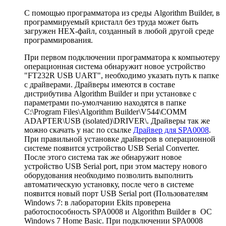
С помощью программатора из среды Algorithm Builder, в
программируемый кристалл без труда может быть
загружен HEX-файл, созданный в любой другой среде
программирования.
При первом подключении программатора к компьютеру
операционная система обнаружит новое устройство
"FT232R USB UART", необходимо указать путь к папке
с драйверами. Драйверы имеются в составе
дистрибутива Algorithm Builder и при установке с
параметрами по-умолчанию находятся в папке
C:\Program Files\Algorithm Builder\V544\COMM
ADAPTER\USB (isolated)\DRIVER\. Драйверы так же
можно скачать у нас по ссылке
Драйвер для SPA0008
.
При правильной установке драйверов в операционной
системе появится устройство USB Serial Converter.
После этого система так же обнаружит новое
устройство USB Serial port, при этом мастеру нового
оборудования необходимо позволить выполнить
автоматическую установку, после чего в системе
появится новый порт USB Serial port (Пользователям
Windows 7: в лаборатории Ekits проверена
работоспособность SPA0008 и Algorithm Builder в ОС
Windows 7 Home Basic. При подключении SPA0008