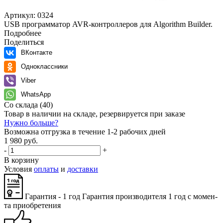
Артикул:
0324
USB программатор AVR-контроллеров для Algorithm Builder.
Подробнее
Поделиться
ВКонтакте
Одноклассники
Viber
WhatsApp
Со склада
(40)
Товар в наличии на складе, резервируется при заказе
Нужно больше?
Возможна отгрузка в течение 1-2 рабочих дней
1 980 руб.
-
+
В корзину
Условия
оплаты
и
доставки
Гарантия - 1 год
Га­ран­тия про­из­во­ди­те­ля 1 год с мо­мен­
та при­об­ре­те­ния