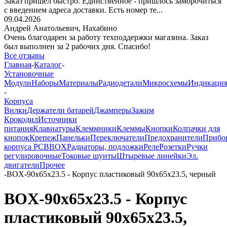
Заказ пришёл быстро. Единственное - пришлось заморочиться
с введением адреса доставки. Есть номер те...
09.04.2026
Андрей Анатольевич,
Нахабино
Очень благодарен за работу техподдержки магазина. Заказ
был выполнен за 2 рабочих дня. Спасибо!
Все отзывы
Главная
-
Каталог
-
Установочные
Модули
Наборы
Материалы
Радиодетали
Микросхемы
Индикаци
-
Корпуса
Вилки
Держатели батарей
Джамперы
Зажим
Крокодил
Источники
питания
Клавиатуры
Клеммники
Клеммы
Кнопки
Колпачки для
кнопок
Крепеж
Панельки
Переключатели
Предохранители
Прибо
корпуса PCBBOX
Радиаторы, подложки
Реле
Розетки
Ручки
регулировочные
Токовые шунты
Штыревые линейки
Эл.
двигатели
Прочее
-
BOX-90x65x23.5 - Корпус пластиковый 90х65х23.5, черный
BOX-90x65x23.5 - Корпус
пластиковый 90х65х23.5,