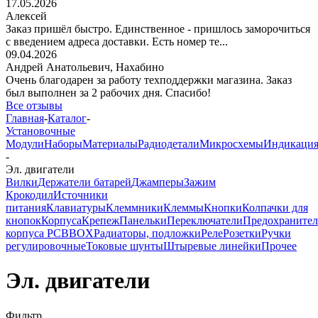
17.05.2026
Алексей
Заказ пришёл быстро. Единственное - пришлось заморочиться
с введением адреса доставки. Есть номер те...
09.04.2026
Андрей Анатольевич,
Нахабино
Очень благодарен за работу техподдержки магазина. Заказ
был выполнен за 2 рабочих дня. Спасибо!
Все отзывы
Главная
-
Каталог
-
Установочные
Модули
Наборы
Материалы
Радиодетали
Микросхемы
Индикаци
-
Эл. двигатели
Вилки
Держатели батарей
Джамперы
Зажим
Крокодил
Источники
питания
Клавиатуры
Клеммники
Клеммы
Кнопки
Колпачки для
кнопок
Корпуса
Крепеж
Панельки
Переключатели
Предохраните
корпуса PCBBOX
Радиаторы, подложки
Реле
Розетки
Ручки
регулировочные
Токовые шунты
Штыревые линейки
Прочее
Эл. двигатели
Фильтр