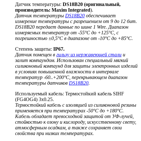
Датчик температуры:
DS18B20 (оригинальный,
производитель: Maxim Integrated
).
Датчик температуры
DS18B20
обеспечивает
измерение температуры с разрешением от 9 до 12 бит.
DS18B20 передает данные по шине 1 Wire. Диапазон
измеряемых температур от -55°C до +125°C, с
погрешностью ±0,5°C в диапазоне от -10°C до +85°C.
Степень защиты:
IP67.
Датчик помещен в
гильзу из нержавеющей стали
и
залит компаундом. Использован специальный мягкий
силиконовый компаунд для защиты электронных изделий
в условиях повышенной влажности в интервале
температур -60..+200°C, перекрывающем диапазон
температуры датчиков
DS18B20
.
Используемый кабель: Термостойкий кабель SIHF
(FG4OG4) 3x0.25.
Термостойкий кабель с изоляцией из силиконовой резины
применяется при температурах -50°C до +180°C.
Кабель обладает превосходной защитой от УФ-лучей,
стойкостью к озону и кислороду, искусственному свету,
атмосферным осадкам, а также сохраняет свои
свойства при низких температурах.