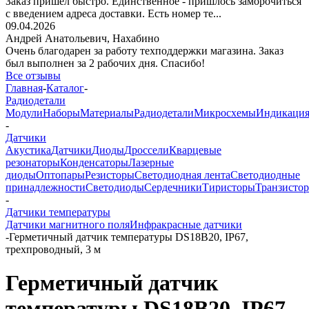
Заказ пришёл быстро. Единственное - пришлось заморочиться
с введением адреса доставки. Есть номер те...
09.04.2026
Андрей Анатольевич,
Нахабино
Очень благодарен за работу техподдержки магазина. Заказ
был выполнен за 2 рабочих дня. Спасибо!
Все отзывы
Главная
-
Каталог
-
Радиодетали
Модули
Наборы
Материалы
Радиодетали
Микросхемы
Индикаци
-
Датчики
Акустика
Датчики
Диоды
Дроссели
Кварцевые
резонаторы
Конденсаторы
Лазерные
диоды
Оптопары
Резисторы
Светодиодная лента
Светодиодные
принадлежности
Светодиоды
Сердечники
Тиристоры
Транзисто
-
Датчики температуры
Датчики магнитного поля
Инфракрасные датчики
-
Герметичный датчик температуры DS18B20, IP67,
трехпроводный, 3 м
Герметичный датчик
температуры DS18B20, IP67,