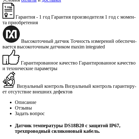
Гарантия - 1 год
Га­ран­тия про­из­во­ди­те­ля 1 год с мо­мен­
та при­об­ре­те­ния
Высокоточный датчик
Точ­ность из­ме­ре­ний обес­пе­чи­
ва­ет­ся вы­со­ко­точ­ным дат­чи­ком maxim integrated
Гарантированное качество
Га­ран­ти­ро­ван­ное ка­че­ство
и тех­ни­че­ские па­ра­мет­ры
Визуальный контроль
Ви­зу­аль­ный кон­троль га­ран­ти­ру­
ет от­сут­ствие внеш­них де­фек­тов
Описание
Отзывы
Задать вопрос
Датчик температуры DS18B20 с защитой IP67,
трехпроводный силиконовый кабель.