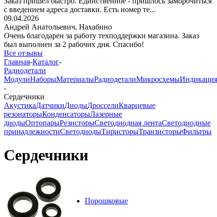
Заказ пришёл быстро. Единственное - пришлось заморочиться
с введением адреса доставки. Есть номер те...
09.04.2026
Андрей Анатольевич,
Нахабино
Очень благодарен за работу техподдержки магазина. Заказ
был выполнен за 2 рабочих дня. Спасибо!
Все отзывы
Главная
-
Каталог
-
Радиодетали
Модули
Наборы
Материалы
Радиодетали
Микросхемы
Индикаци
-
Сердечники
Акустика
Датчики
Диоды
Дроссели
Кварцевые
резонаторы
Конденсаторы
Лазерные
диоды
Оптопары
Резисторы
Светодиодная лента
Светодиодные
принадлежности
Светодиоды
Тиристоры
Транзисторы
Фильтры
Сердечники
Порошковые