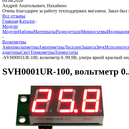
09.04.2026
Андрей Анатольевич,
Нахабино
Очень благодарен за работу техподдержки магазина. Заказ был 
Все отзывы
Главная
-
Каталог
-
Модули
Модули
Наборы
Материалы
Радиодетали
Микросхемы
Индикаци
-
Вольтметры
Ампервольтметры
Амперметры
Дисплеи
Защита
Звук
Исполнител
адаптеры
Свет
Термометры
Термостаты
-
SVH0001UR-100, вольтметр 0..99,9В, ультра яркий красный и
SVH0001UR-100, вольтметр 0.