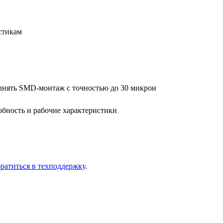
­сти­кам
ол­нять SMD-мон­таж с точ­но­стью до 30 мик­рон
б­ность и ра­бо­чие ха­рак­те­ри­сти­ки
ра­тить­ся в тех­под­держ­ку
.