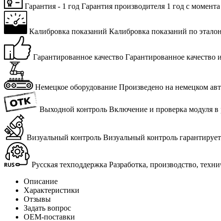
Гарантия - 1 год
Га­ран­тия про­из­во­ди­те­ля 1 год с мо­мен­та
Калибровка показаний
Ка­либ­ров­ка по­ка­за­ний по эта­лон
Гарантированное качество
Га­ран­ти­ро­ван­ное ка­че­ство 
Немецкое оборудование
Про­из­ве­де­но на немец­ком а
Выходной контроль
Вклю­че­ние и про­вер­ка мо­ду­ля в р
Визуальный контроль
Ви­зу­аль­ный кон­троль га­ран­ти­ру­е
Русская техподдержка
Раз­ра­бот­ка, про­из­вод­ство, тех­н
Описание
Характеристики
Отзывы
Задать вопрос
ОЕМ-поставки