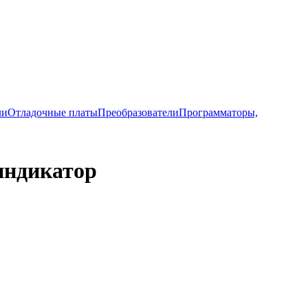
ли
Отладочные платы
Преобразователи
Программаторы,
индикатор