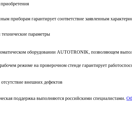
 при­об­ре­те­ния
­ным при­бо­рам га­ран­ти­ру­ет со­от­вет­ствие за­яв­лен­ным ха­рак­те­ри
и тех­ни­че­ские па­ра­мет­ры
в­то­ма­ти­че­ском обо­ру­до­ва­нии AUTOTRONIK, поз­во­ля­ю­щем вы­п
а­бо­чем ре­жи­ме на про­ве­роч­ном стен­де га­ран­ти­ру­ет ра­бо­то­спо­со
т от­сут­ствие внеш­них де­фек­тов
и­че­ская под­держ­ка вы­пол­ня­ют­ся рос­сий­ски­ми спе­ци­а­ли­ста­ми.
Об­