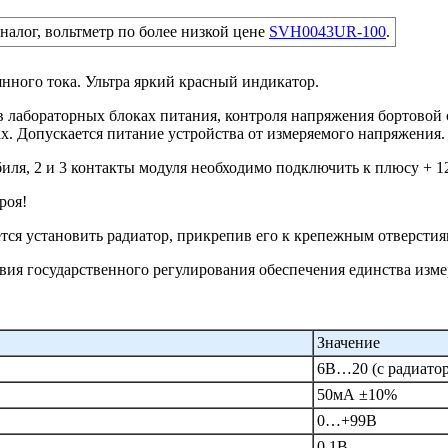
налог, вольтметр по более низкой цене
SVH0043UR-100
.
ного тока. Ультра яркий красный индикатор.
в лабораторных блоках питания, контроля напряжения бортовой 
х. Допускается питание устройства от измеряемого напряжения.
ля, 2 и 3 контакты модуля необходимо подключить к плюсу + 12В
роя!
ся установить радиатор, прикрепив его к крепежным отверстиям
вия государственного регулирования обеспечения единства изме
Значение
6В…20 (с радиатор
50мА ±10%
0…+99В
0,1В