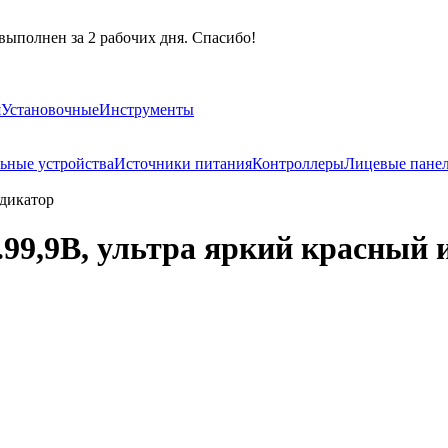
выполнен за 2 рабочих дня. Спасибо!
я
Установочные
Инструменты
ьные устройства
Источники питания
Контроллеры
Лицевые пане
ндикатор
.99,9В, ультра яркий красный 