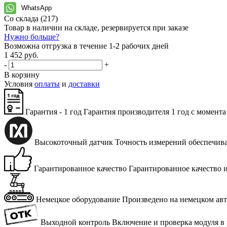
WhatsApp
Со склада
(217)
Товар в наличии на складе, резервируется при заказе
Нужно больше?
Возможна отгрузка в течение 1-2 рабочих дней
1 452 руб.
-
+
В корзину
Условия
оплаты
и
доставки
Гарантия - 1 год
Га­ран­тия про­из­во­ди­те­ля 1 год с мо­мен­та
Высокоточный датчик
Точ­ность из­ме­ре­ний обес­пе­чи­в
Гарантированное качество
Га­ран­ти­ро­ван­ное ка­че­ство 
Немецкое оборудование
Про­из­ве­де­но на немец­ком а
Выходной контроль
Вклю­че­ние и про­вер­ка мо­ду­ля в р