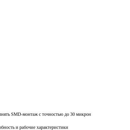
ол­нять SMD-мон­таж с точ­но­стью до 30 мик­рон
б­ность и ра­бо­чие ха­рак­те­ри­сти­ки