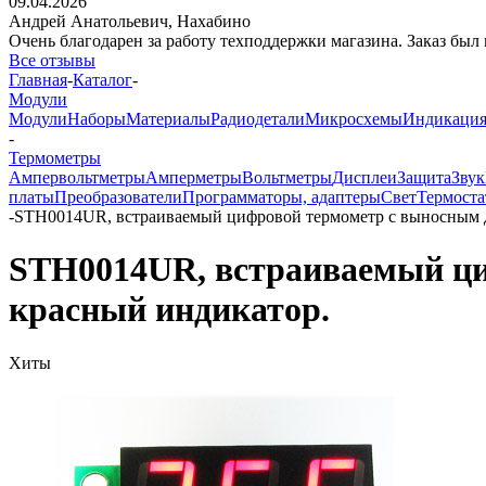
09.04.2026
Андрей Анатольевич,
Нахабино
Очень благодарен за работу техподдержки магазина. Заказ был 
Все отзывы
Главная
-
Каталог
-
Модули
Модули
Наборы
Материалы
Радиодетали
Микросхемы
Индикаци
-
Термометры
Ампервольтметры
Амперметры
Вольтметры
Дисплеи
Защита
Звук
платы
Преобразователи
Программаторы, адаптеры
Свет
Термост
-
STH0014UR, встраиваемый цифровой термометр с выносным д
STH0014UR, встраиваемый ци
красный индикатор.
Хиты