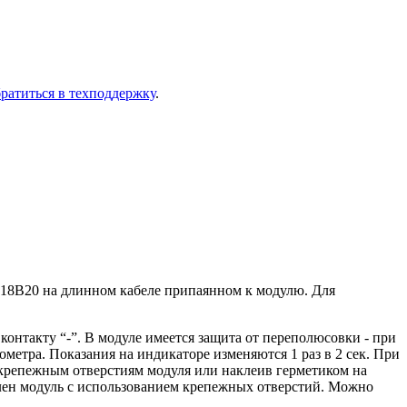
ра­тить­ся в тех­под­держ­ку
.
S18B20 на длинном кабеле припаянном к модулю. Для
контакту “-”. В модуле имеется защита от переполюсовки - при
метра. Показания на индикаторе изменяются 1 раз в 2 сек. При
 крепежным отверстиям модуля или наклеив герметиком на
еплен модуль с использованием крепежных отверстий. Можно