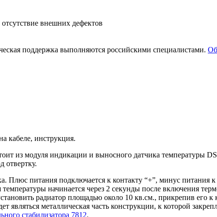
т от­сут­ствие внеш­них де­фек­тов
и­че­ская под­держ­ка вы­пол­ня­ют­ся рос­сий­ски­ми спе­ци­а­ли­ста­ми.
Об­
а кабеле, инструкция.
стоит из модуля индикации и выносного датчика температуры D
д отвертку.
. Плюс питания подключается к контакту “+”, минус питания к 
температуры начинается через 2 секунды после включения термо
становить радиатор площадью около 10 кв.см., прикрепив его к
дет являться металлическая часть конструкции, к которой закр
ьного стабилизатора 7812
.