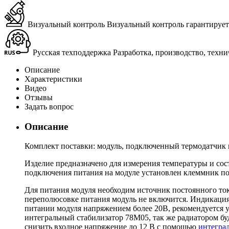
Визуальный контроль
Ви­зу­аль­ный кон­троль га­ран­ти­ру­е
Русская техподдержка
Раз­ра­бот­ка, про­из­вод­ство, тех­н
Описание
Характеристики
Видео
Отзывы
Задать вопрос
Описание
Комплект поставки: модуль, подключенный термодатчик н
Изделие предназначено для измерения температуры и со
подключения питания на модуле установлен клеммник по
Для питания модуля необходим источник постоянного тока
переполюсовке питания модуль не включится. Индикация 
питании модуля напряжением более 20В, рекомендуется у
интегральный стабилизатор 78M05, так же радиатором бу
снизить входное напряжение до 12 В с помощью
интеграл