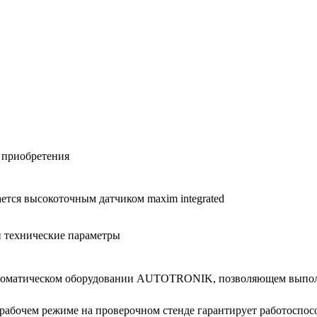
 при­об­ре­те­ния
а­ет­ся вы­со­ко­точ­ным дат­чи­ком maxim integrated
и тех­ни­че­ские па­ра­мет­ры
в­то­ма­ти­че­ском обо­ру­до­ва­нии AUTOTRONIK, поз­во­ля­ю­щем вы­п
а­бо­чем ре­жи­ме на про­ве­роч­ном стен­де га­ран­ти­ру­ет ра­бо­то­спо­со