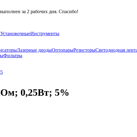
выполнен за 2 рабочих дня. Спасибо!
я
Установочные
Инструменты
нсаторы
Лазерные диоды
Оптопары
Резисторы
Светодиодная лент
ры
Фильтры
05
KОм; 0,25Вт; 5%