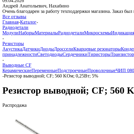
09.04.2026
Андрей Анатольевич,
Нахабино
Очень благодарен за работу техподдержки магазина. Заказ был 
Все отзывы
Главная
-
Каталог
-
Радиодетали
Модули
Наборы
Материалы
Радиодетали
Микросхемы
Индикаци
-
Резисторы
Акустика
Датчики
Диоды
Дроссели
Кварцевые резонаторы
Конде
принадлежности
Светодиоды
Сердечники
Тиристоры
Транзисто
-
Выводные CF
Керамические
Переменные
Подстроечные
Проволочные
ЧИП 08
-
Резистор выводной; CF; 560 KОм; 0,25Вт; 5%
Резистор выводной; CF; 560 
Распродажа