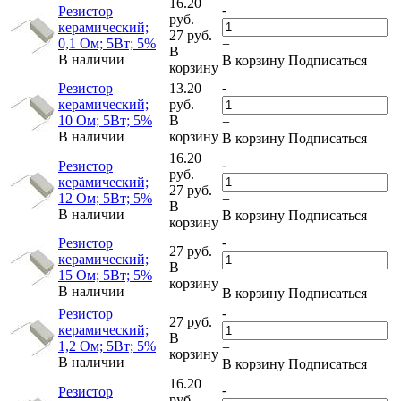
16.20
-
Резистор
руб.
керамический;
27 руб.
0,1 Ом; 5Вт; 5%
+
В
В наличии
В корзину
Подписаться
корзину
-
Резистор
13.20
керамический;
руб.
10 Ом; 5Вт; 5%
В
+
В наличии
корзину
В корзину
Подписаться
16.20
-
Резистор
руб.
керамический;
27 руб.
12 Ом; 5Вт; 5%
+
В
В наличии
В корзину
Подписаться
корзину
-
Резистор
27 руб.
керамический;
В
15 Ом; 5Вт; 5%
+
корзину
В наличии
В корзину
Подписаться
-
Резистор
27 руб.
керамический;
В
1,2 Ом; 5Вт; 5%
+
корзину
В наличии
В корзину
Подписаться
16.20
-
Резистор
руб.