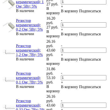
керамический; 1
27 руб.
Ом; 5Вт; 5%
+
В
В наличии
В корзину
Подписаться
корзину
16.20
-
Резистор
руб.
керамический;
27 руб.
0,2 Ом; 5Вт; 5%
+
В
В наличии
В корзину
Подписаться
корзину
26.16
-
Резистор
руб.
керамический;
43.60
1,2 Ом; 7Вт; 5%
руб.
+
В наличии
В
В корзину
Подписаться
корзину
31.86
-
Резистор
руб.
керамический;
53.10
0,1 Ом; 7Вт; 5%
руб.
+
В наличии
В
В корзину
Подписаться
корзину
26.16
-
Резистор
руб.
керамический;
43.60
0,33 Ом; 7Вт; 5%
руб.
+