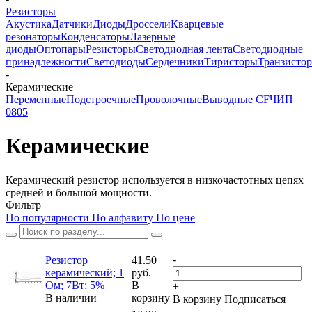
Резисторы
Акустика
Датчики
Диоды
Дроссели
Кварцевые
резонаторы
Конденсаторы
Лазерные
диоды
Оптопары
Резисторы
Светодиодная лента
Светодиодные
принадлежности
Светодиоды
Сердечники
Тиристоры
Транзисто
-
Керамические
Переменные
Подстроечные
Проволочные
Выводные CF
ЧИП
0805
Керамические
Керамический резистор используется в низкочастотных цепях
средней и большой мощности.
Фильтр
По популярности
По алфавиту
По цене
-
Резистор
41.50
керамический; 1
руб.
Ом; 7Вт; 5%
В
+
В наличии
корзину
В корзину
Подписаться