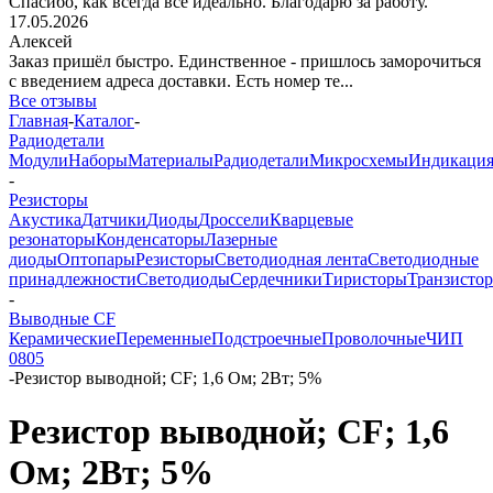
Спасибо, как всегда все идеально. Благодарю за работу.
17.05.2026
Алексей
Заказ пришёл быстро. Единственное - пришлось заморочиться
с введением адреса доставки. Есть номер те...
Все отзывы
Главная
-
Каталог
-
Радиодетали
Модули
Наборы
Материалы
Радиодетали
Микросхемы
Индикаци
-
Резисторы
Акустика
Датчики
Диоды
Дроссели
Кварцевые
резонаторы
Конденсаторы
Лазерные
диоды
Оптопары
Резисторы
Светодиодная лента
Светодиодные
принадлежности
Светодиоды
Сердечники
Тиристоры
Транзисто
-
Выводные CF
Керамические
Переменные
Подстроечные
Проволочные
ЧИП
0805
-
Резистор выводной; CF; 1,6 Ом; 2Вт; 5%
Резистор выводной; CF; 1,6
Ом; 2Вт; 5%