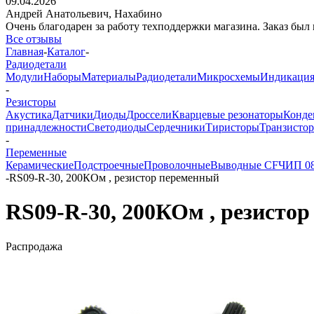
09.04.2026
Андрей Анатольевич,
Нахабино
Очень благодарен за работу техподдержки магазина. Заказ был 
Все отзывы
Главная
-
Каталог
-
Радиодетали
Модули
Наборы
Материалы
Радиодетали
Микросхемы
Индикаци
-
Резисторы
Акустика
Датчики
Диоды
Дроссели
Кварцевые резонаторы
Конде
принадлежности
Светодиоды
Сердечники
Тиристоры
Транзисто
-
Переменные
Керамические
Подстроечные
Проволочные
Выводные CF
ЧИП 0
-
RS09-R-30, 200КОм , резистор переменный
RS09-R-30, 200КОм , резисто
Распродажа