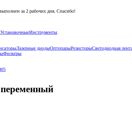
выполнен за 2 рабочих дня. Спасибо!
я
Установочные
Инструменты
нсаторы
Лазерные диоды
Оптопары
Резисторы
Светодиодная лент
ры
Фильтры
805
р переменный