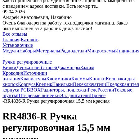
Заказ пришёл быстро. Единственное - пришлось заморочиться
с введением адреса доставки. Есть номер те...
09.04.2026
Андрей Анатольевич,
Нахабино
Очень благодарен за работу техподдержки магазина. Заказ
был выполнен за 2 рабочих дня. Спасибо!
Все отзывы
Главная
-
Каталог
-
Установочные
Модули
Наборы
Материалы
Радиодетали
Микросхемы
Индикаци
-
Ручки регулировочные
Вилки
Держатели батарей
Джамперы
Зажим
Крокодил
Источники
питания
Клавиатуры
Клеммники
Клеммы
Кнопки
Колпачки для
кнопок
Корпуса
Крепеж
Панельки
Переключатели
Предохраните
корпуса PCBBOX
Радиаторы, подложки
Реле
Розетки
Токовые
шунты
Штыревые линейки
Эл. двигатели
Прочее
-
RR4836-R Ручка регулировочная 15,5 мм красная
RR4836-R Ручка
регулировочная 15,5 мм