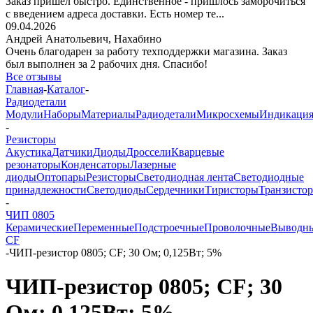
Заказ пришёл быстро. Единственное - пришлось заморочиться
с введением адреса доставки. Есть номер те...
09.04.2026
Андрей Анатольевич,
Нахабино
Очень благодарен за работу техподдержки магазина. Заказ
был выполнен за 2 рабочих дня. Спасибо!
Все отзывы
Главная
-
Каталог
-
Радиодетали
Модули
Наборы
Материалы
Радиодетали
Микросхемы
Индикаци
-
Резисторы
Акустика
Датчики
Диоды
Дроссели
Кварцевые
резонаторы
Конденсаторы
Лазерные
диоды
Оптопары
Резисторы
Светодиодная лента
Светодиодные
принадлежности
Светодиоды
Сердечники
Тиристоры
Транзисто
-
ЧИП 0805
Керамические
Переменные
Подстроечные
Проволочные
Выводн
CF
-
ЧИП-резистор 0805; CF; 30 Ом; 0,125Вт; 5%
ЧИП-резистор 0805; CF; 30
Ом; 0,125Вт; 5%