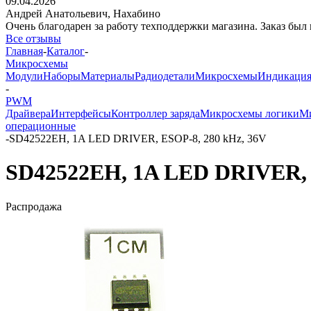
09.04.2026
Андрей Анатольевич,
Нахабино
Очень благодарен за работу техподдержки магазина. Заказ был 
Все отзывы
Главная
-
Каталог
-
Микросхемы
Модули
Наборы
Материалы
Радиодетали
Микросхемы
Индикаци
-
PWM
Драйвера
Интерфейсы
Контроллер заряда
Микросхемы логики
Ми
операционные
-
SD42522EH, 1A LED DRIVER, ESOP-8, 280 kHz, 36V
SD42522EH, 1A LED DRIVER, 
Распродажа