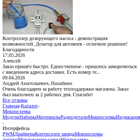
Контроллер дозирующего насоса - демонстрация
возможностей. Дозатор для автомоек - отличное решение!
Благодарности
17.05.2026
Алексей
Заказ пришёл быстро. Единственное - пришлось заморочиться
с введением адреса доставки. Есть номер те...
09.04.2026
Андрей Анатольевич,
Нахабино
Очень благодарен за работу техподдержки магазина. Заказ
был выполнен за 2 рабочих дня. Спасибо!
Все отзывы
Главная
-
Каталог
-
Микросхемы
Модули
Наборы
Материалы
Радиодетали
Микросхемы
Индикаци
-
Интерфейсы
PWM
Драйвера
Контроллер заряда
Микросхемы
логики
Микроконтроллеры
Микросхемы