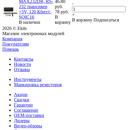
MAX232DR, RS-
46.80
-
232 трансивер
руб.
+5V, 120 Кбит/с,
78 руб.
+
SOIC16
В
В корзину
Подписаться
В наличии
корзину
2026 © Ekits
Магазин электронных модулей
Компания
Покупателям
Помощь
Контакты
Новости
Отзывы
Инструменты
Маркировка резисторов
Акции
Скидки
Гарантии
Соглашение
OEM-поставки
Дилеры
Видео-обзоры