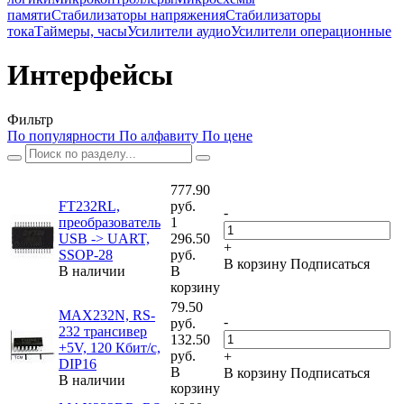
памяти
Стабилизаторы напряжения
Стабилизаторы
тока
Таймеры, часы
Усилители аудио
Усилители операционные
Интерфейсы
Фильтр
По популярности
По алфавиту
По цене
777.90
FT232RL,
руб.
-
преобразователь
1
USB -> UART,
296.50
+
SSOP-28
руб.
В корзину
Подписаться
В наличии
В
корзину
79.50
MAX232N, RS-
-
руб.
232 трансивер
132.50
+5V, 120 Кбит/с,
руб.
+
DIP16
В
В корзину
Подписаться
В наличии
корзину