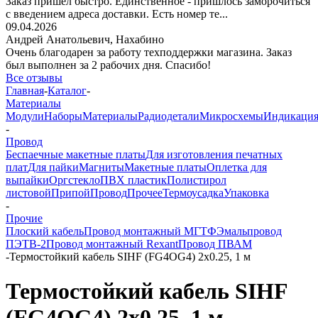
Заказ пришёл быстро. Единственное - пришлось заморочиться
с введением адреса доставки. Есть номер те...
09.04.2026
Андрей Анатольевич,
Нахабино
Очень благодарен за работу техподдержки магазина. Заказ
был выполнен за 2 рабочих дня. Спасибо!
Все отзывы
Главная
-
Каталог
-
Материалы
Модули
Наборы
Материалы
Радиодетали
Микросхемы
Индикаци
-
Провод
Беспаечные макетные платы
Для изготовления печатных
плат
Для пайки
Магниты
Макетные платы
Оплетка для
выпайки
Оргстекло
ПВХ пластик
Полистирол
листовой
Припой
Провод
Прочее
Термоусадка
Упаковка
-
Прочие
Плоский кабель
Провод монтажный МГТФ
Эмальпровод
ПЭТВ-2
Провод монтажный Rexant
Провод ПВАМ
-
Термостойкий кабель SIHF (FG4OG4) 2x0.25, 1 м
Термостойкий кабель SIHF
(FG4OG4) 2x0.25, 1 м