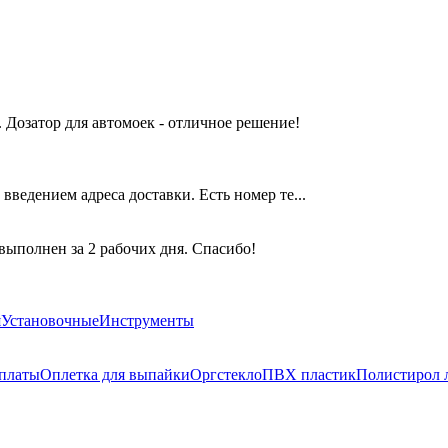
 Дозатор для автомоек - отличное решение!
введением адреса доставки. Есть номер те...
выполнен за 2 рабочих дня. Спасибо!
я
Установочные
Инструменты
платы
Оплетка для выпайки
Оргстекло
ПВХ пластик
Полистирол 