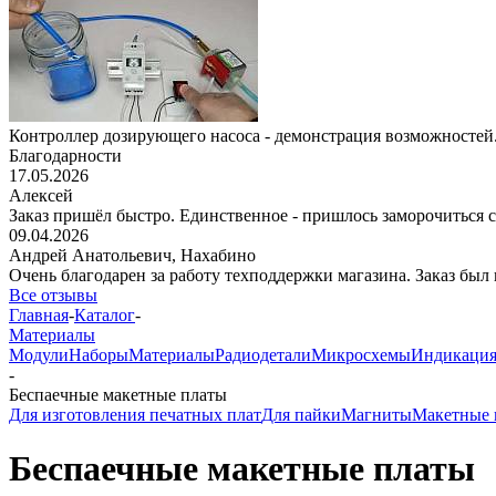
Контроллер дозирующего насоса - демонстрация возможностей.
Благодарности
17.05.2026
Алексей
Заказ пришёл быстро. Единственное - пришлось заморочиться с 
09.04.2026
Андрей Анатольевич,
Нахабино
Очень благодарен за работу техподдержки магазина. Заказ был 
Все отзывы
Главная
-
Каталог
-
Материалы
Модули
Наборы
Материалы
Радиодетали
Микросхемы
Индикаци
-
Беспаечные макетные платы
Для изготовления печатных плат
Для пайки
Магниты
Макетные 
Беспаечные макетные платы