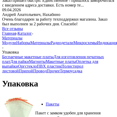
Заказ пришёл быстро. Единственное - пришлось заморочиться
с введением адреса доставки. Есть номер те...
09.04.2026
Андрей Анатольевич,
Нахабино
Очень благодарен за работу техподдержки магазина. Заказ
был выполнен за 2 рабочих дня. Спасибо!
Все отзывы
Главная
-
Каталог
-
Материалы
Модули
Наборы
Материалы
Радиодетали
Микросхемы
Индикаци
-
Упаковка
Беспаечные макетные платы
Для изготовления печатных
плат
Для пайки
Магниты
Макетные платы
Оплетка для
выпайки
Оргстекло
ПВХ пластик
Полистирол
листовой
Припой
Провод
Прочее
Термоусадка
Упаковка
Пакеты
Пакет с замком удобен для хранения