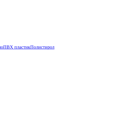
ло
ПВХ пластик
Полистирол