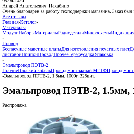
09.04.2026
Андрей Анатольевич,
Нахабино
Очень благодарен за работу техподдержки магазина. Заказ был 
Все отзывы
Главная
-
Каталог
-
Материалы
Модули
Наборы
Материалы
Радиодетали
Микросхемы
Индикаци
-
Провод
Беспаечные макетные платы
Для изготовления печатных плат
Д
листовой
Припой
Провод
Прочее
Термоусадка
Упаковка
-
Эмальпровод ПЭТВ-2
Прочие
Плоский кабель
Провод монтажный МГТФ
Провод монт
-
Эмальпровод ПЭТВ-2, 1.5мм, 1000г, 325вит.
Эмальпровод ПЭТВ-2, 1.5мм, 1
Распродажа