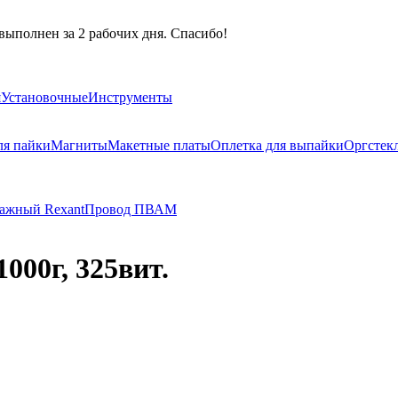
выполнен за 2 рабочих дня. Спасибо!
я
Установочные
Инструменты
ля пайки
Магниты
Макетные платы
Оплетка для выпайки
Оргстек
ажный Rexant
Провод ПВАМ
000г, 325вит.