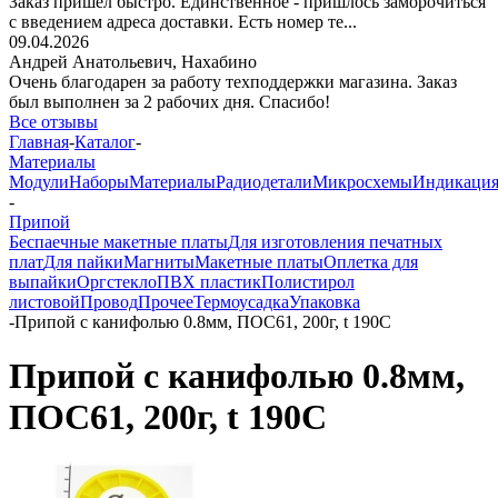
Заказ пришёл быстро. Единственное - пришлось заморочиться
с введением адреса доставки. Есть номер те...
09.04.2026
Андрей Анатольевич,
Нахабино
Очень благодарен за работу техподдержки магазина. Заказ
был выполнен за 2 рабочих дня. Спасибо!
Все отзывы
Главная
-
Каталог
-
Материалы
Модули
Наборы
Материалы
Радиодетали
Микросхемы
Индикаци
-
Припой
Беспаечные макетные платы
Для изготовления печатных
плат
Для пайки
Магниты
Макетные платы
Оплетка для
выпайки
Оргстекло
ПВХ пластик
Полистирол
листовой
Провод
Прочее
Термоусадка
Упаковка
-
Припой с канифолью 0.8мм, ПОС61, 200г, t 190С
Припой с канифолью 0.8мм,
ПОС61, 200г, t 190С