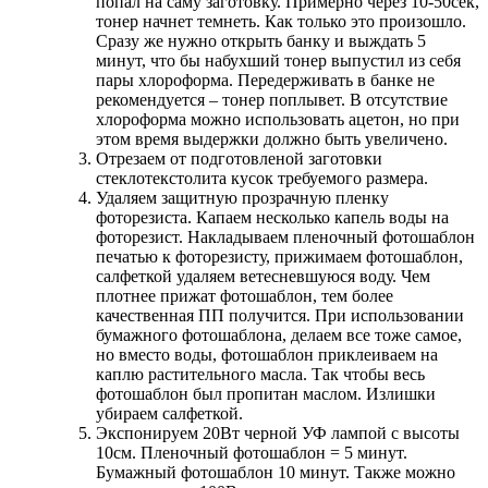
попал на саму заготовку. Примерно через 10-50сек,
тонер начнет темнеть. Как только это произошло.
Сразу же нужно открыть банку и выждать 5
минут, что бы набухший тонер выпустил из себя
пары хлороформа. Передерживать в банке не
рекомендуется – тонер поплывет. В отсутствие
хлороформа можно использовать ацетон, но при
этом время выдержки должно быть увеличено.
Отрезаем от подготовленой заготовки
стеклотекстолита кусок требуемого размера.
Удаляем защитную прозрачную пленку
фоторезиста. Капаем несколько капель воды на
фоторезист. Накладываем пленочный фотошаблон
печатью к фоторезисту, прижимаем фотошаблон,
салфеткой удаляем ветесневшуюся воду. Чем
плотнее прижат фотошаблон, тем более
качественная ПП получится. При использовании
бумажного фотошаблона, делаем все тоже самое,
но вместо воды, фотошаблон приклеиваем на
каплю растительного масла. Так чтобы весь
фотошаблон был пропитан маслом. Излишки
убираем салфеткой.
Экспонируем 20Вт черной УФ лампой с высоты
10см. Пленочный фотошаблон = 5 минут.
Бумажный фотошаблон 10 минут. Также можно