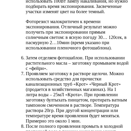
использовать 100Вт лампу накаливания, но нужно
подбирать время экспонирования. Засвеченные
участки изменят цвет на более темный.
Фоторезист малокритичен к времени
экспонирования. Отличный результат можно
получить при экспонировании прямым
солнечным светом: в ясную погоду 30… 120сек, в
пасмурную 2…10мин (время указано при
использовании пленочного фотошаблона).
Затем отделяем фотошаблон. При использовании
растительного масла – заготовку промываем водой
с «фейри».
Проявляем заготовку в растворе щелочи. Можно
использовать средство для прочистки
канализационных труб «Крот» «Черный Крот»
(продается в хозяйственных магазинах). На 1
литра воды – 25мЛ «Крота». При проявлении
заготовку бултыхать пинцетом, протирать ватным
тампоном смоченном в растворе. Температура
раствора 20гр. При другой концентрации или
температуре время проявления будет меняться.
Примерно это около 1 мин.
После полного проявления промыть в холодной