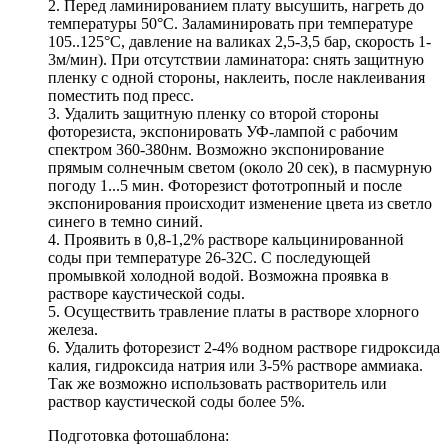
2. Перед ламинированием плату высушить, нагреть до
температуры 50°С. Заламинировать при температуре
105..125°С, давление на валиках 2,5-3,5 бар, скорость 1-
3м/мин). При отсутствии ламинатора: снять защитную
пленку с одной стороны, наклеить, после наклеивания
поместить под пресс.
3. Удалить защитную пленку со второй стороны
фоторезиста, экспонировать УФ-лампой с рабочим
спектром 360-380нм. Возможно экспонирование
прямым солнечным светом (около 20 сек), в пасмурную
погоду 1...5 мин. Фоторезист фототропный и после
экспонирования происходит изменение цвета из светло
синего в темно синий.
4. Проявить в 0,8-1,2% растворе кальцинированной
соды при температуре 26-32С. С последующей
промывкой холодной водой. Возможна проявка в
растворе каустической соды.
5. Осуществить травление платы в растворе хлорного
железа.
6. Удалить фоторезист 2-4% водном растворе гидроксида
калия, гидроксида натрия или 3-5% растворе аммиака.
Так же возможно использовать растворитель или
раствор каустической соды более 5%.
Подготовка фотошаблона: