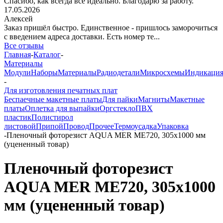
Спасибо, как всегда все идеально. Благодарю за работу.
17.05.2026
Алексей
Заказ пришёл быстро. Единственное - пришлось заморочиться
с введением адреса доставки. Есть номер те...
Все отзывы
Главная
-
Каталог
-
Материалы
Модули
Наборы
Материалы
Радиодетали
Микросхемы
Индикаци
-
Для изготовления печатных плат
Беспаечные макетные платы
Для пайки
Магниты
Макетные
платы
Оплетка для выпайки
Оргстекло
ПВХ
пластик
Полистирол
листовой
Припой
Провод
Прочее
Термоусадка
Упаковка
-
Пленочный фоторезист AQUA MER МЕ720, 305x1000 мм
(уцененный товар)
Пленочный фоторезист
AQUA MER МЕ720, 305x1000
мм (уцененный товар)