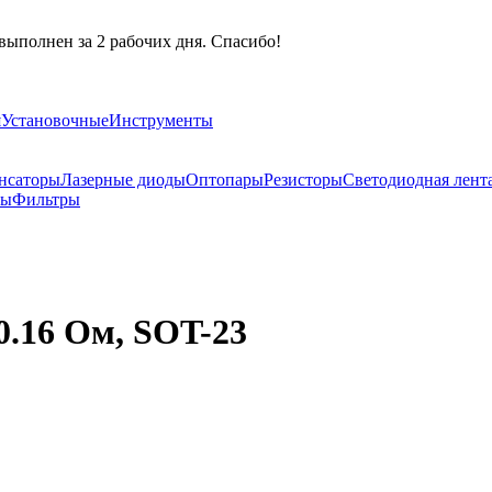
выполнен за 2 рабочих дня. Спасибо!
я
Установочные
Инструменты
нсаторы
Лазерные диоды
Оптопары
Резисторы
Светодиодная лент
ры
Фильтры
0.16 Ом, SOT-23