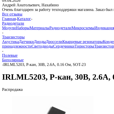
09.04.2026
Андрей Анатольевич,
Нахабино
Очень благодарен за работу техподдержки магазина. Заказ был 
Все отзывы
Главная
-
Каталог
-
Радиодетали
Модули
Наборы
Материалы
Радиодетали
Микросхемы
Индикаци
-
Транзисторы
Акустика
Датчики
Диоды
Дроссели
Кварцевые резонаторы
Конде
принадлежности
Светодиоды
Сердечники
Тиристоры
Транзисто
-
Полевые
Биполярные
-
IRLML5203, P-кан, 30В, 2.6А, 0.16 Ом, SOT-23
IRLML5203, P-кан, 30В, 2.6А, 
Распродажа