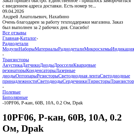
Заказ пришёл быстро. Единственное - пришлось заморочиться
с введением адреса доставки. Есть номер те...
09.04.2026
Андрей Анатольевич,
Нахабино
Очень благодарен за работу техподдержки магазина. Заказ
был выполнен за 2 рабочих дня. Спасибо!
Все отзывы
Главная
-
Каталог
-
Радиодетали
Модули
Наборы
Материалы
Радиодетали
Микросхемы
Индикаци
-
Транзисторы
Акустика
Датчики
Диоды
Дроссели
Кварцевые
резонаторы
Конденсаторы
Лазерные
диоды
Оптопары
Резисторы
Светодиодная лента
Светодиодные
принадлежности
Светодиоды
Сердечники
Тиристоры
Транзисто
-
Полевые
Биполярные
-
10PF06, P-кан, 60В, 10А, 0.2 Ом, Dpak
10PF06, P-кан, 60В, 10А, 0.2
Ом, Dpak