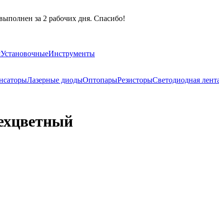
выполнен за 2 рабочих дня. Спасибо!
я
Установочные
Инструменты
нсаторы
Лазерные диоды
Оптопары
Резисторы
Светодиодная лент
ехцветный