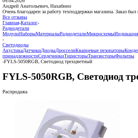
09.04.2026
Андрей Анатольевич,
Нахабино
Очень благодарен за работу техподдержки магазина. Заказ был 
Все отзывы
Главная
-
Каталог
-
Радиодетали
Модули
Наборы
Материалы
Радиодетали
Микросхемы
Индикаци
-
Светодиоды
Акустика
Датчики
Диоды
Дроссели
Кварцевые резонаторы
Конде
принадлежности
Сердечники
Тиристоры
Транзисторы
Фильтры
-
FYLS-5050RGB, Светодиод трехцветный
FYLS-5050RGB, Светодиод тр
Распродажа