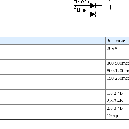
Значение
20мА
300-500mc
800-1200m
150-250mc
1,8-2,4В
2,8-3,4В
2,8-3,4В
120гр.