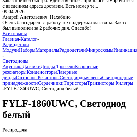
Заказ пришёл быстро. Единственное - пришлось заморочиться
с введением адреса доставки. Есть номер те...
09.04.2026
Андрей Анатольевич,
Нахабино
Очень благодарен за работу техподдержки магазина. Заказ
был выполнен за 2 рабочих дня. Спасибо!
Все отзывы
Главная
-
Каталог
-
Радиодетали
Модули
Наборы
Материалы
Радиодетали
Микросхемы
Индикаци
-
Светодиоды
Акустика
Датчики
Диоды
Дроссели
Кварцевые
резонаторы
Конденсаторы
Лазерные
диоды
Оптопары
Резисторы
Светодиодная лента
Светодиодные
принадлежности
Сердечники
Тиристоры
Транзисторы
Фильтры
-
FYLF-1860UWC, Светодиод белый
FYLF-1860UWC, Светодиод
белый
Распродажа