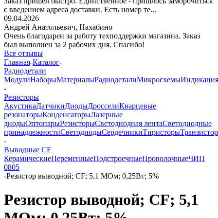
Заказ пришёл быстро. Единственное - пришлось заморочиться
с введением адреса доставки. Есть номер те...
09.04.2026
Андрей Анатольевич,
Нахабино
Очень благодарен за работу техподдержки магазина. Заказ
был выполнен за 2 рабочих дня. Спасибо!
Все отзывы
Главная
-
Каталог
-
Радиодетали
Модули
Наборы
Материалы
Радиодетали
Микросхемы
Индикаци
-
Резисторы
Акустика
Датчики
Диоды
Дроссели
Кварцевые
резонаторы
Конденсаторы
Лазерные
диоды
Оптопары
Резисторы
Светодиодная лента
Светодиодные
принадлежности
Светодиоды
Сердечники
Тиристоры
Транзисто
-
Выводные CF
Керамические
Переменные
Подстроечные
Проволочные
ЧИП
0805
-
Резистор выводной; CF; 5,1 МОм; 0,25Вт; 5%
Резистор выводной; CF; 5,1
МОм; 0,25Вт; 5%