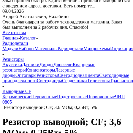
Заказ пришёл быстро. Единственное - пришлось заморочиться
с введением адреса доставки. Есть номер те...
09.04.2026
Андрей Анатольевич,
Нахабино
Очень благодарен за работу техподдержки магазина. Заказ
был выполнен за 2 рабочих дня. Спасибо!
Все отзывы
Главная
-
Каталог
-
Радиодетали
Модули
Наборы
Материалы
Радиодетали
Микросхемы
Индикаци
-
Резисторы
Акустика
Датчики
Диоды
Дроссели
Кварцевые
резонаторы
Конденсаторы
Лазерные
диоды
Оптопары
Резисторы
Светодиодная лента
Светодиодные
принадлежности
Светодиоды
Сердечники
Тиристоры
Транзисто
-
Выводные CF
Керамические
Переменные
Подстроечные
Проволочные
ЧИП
0805
-
Резистор выводной; CF; 3,6 МОм; 0,25Вт; 5%
Резистор выводной; CF; 3,6
МОм; 0,25Вт; 5%