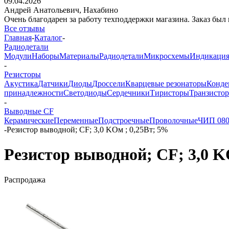
09.04.2026
Андрей Анатольевич,
Нахабино
Очень благодарен за работу техподдержки магазина. Заказ был 
Все отзывы
Главная
-
Каталог
-
Радиодетали
Модули
Наборы
Материалы
Радиодетали
Микросхемы
Индикаци
-
Резисторы
Акустика
Датчики
Диоды
Дроссели
Кварцевые резонаторы
Конде
принадлежности
Светодиоды
Сердечники
Тиристоры
Транзисто
-
Выводные CF
Керамические
Переменные
Подстроечные
Проволочные
ЧИП 08
-
Резистор выводной; CF; 3,0 KОм ; 0,25Вт; 5%
Резистор выводной; CF; 3,0 K
Распродажа