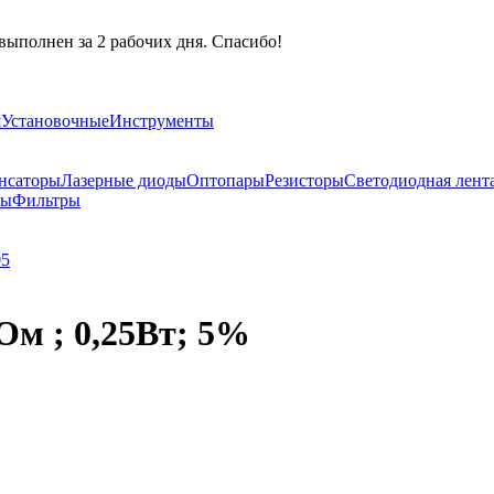
выполнен за 2 рабочих дня. Спасибо!
я
Установочные
Инструменты
нсаторы
Лазерные диоды
Оптопары
Резисторы
Светодиодная лент
ры
Фильтры
05
Ом ; 0,25Вт; 5%