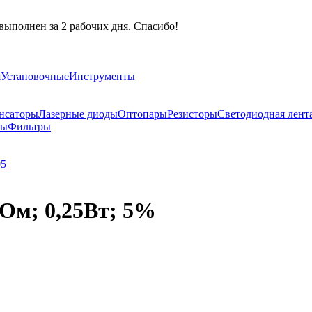
выполнен за 2 рабочих дня. Спасибо!
я
Установочные
Инструменты
нсаторы
Лазерные диоды
Оптопары
Резисторы
Светодиодная лент
ры
Фильтры
05
МОм; 0,25Вт; 5%