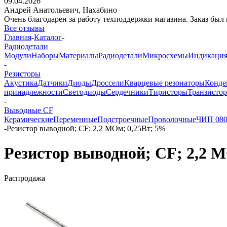
09.04.2026
Андрей Анатольевич,
Нахабино
Очень благодарен за работу техподдержки магазина. Заказ был 
Все отзывы
Главная
-
Каталог
-
Радиодетали
Модули
Наборы
Материалы
Радиодетали
Микросхемы
Индикаци
-
Резисторы
Акустика
Датчики
Диоды
Дроссели
Кварцевые резонаторы
Конде
принадлежности
Светодиоды
Сердечники
Тиристоры
Транзисто
-
Выводные CF
Керамические
Переменные
Подстроечные
Проволочные
ЧИП 08
-
Резистор выводной; CF; 2,2 МОм; 0,25Вт; 5%
Резистор выводной; CF; 2,2 
Распродажа