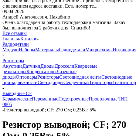
Заказ пришёл быстро. Единственное - пришлось заморочиться
с введением адреса доставки. Есть номер те...
09.04.2026
Андрей Анатольевич,
Нахабино
Очень благодарен за работу техподдержки магазина. Заказ
был выполнен за 2 рабочих дня. Спасибо!
Все отзывы
Главная
-
Каталог
-
Радиодетали
Модули
Наборы
Материалы
Радиодетали
Микросхемы
Индикаци
-
Резисторы
Акустика
Датчики
Диоды
Дроссели
Кварцевые
резонаторы
Конденсаторы
Лазерные
диоды
Оптопары
Резисторы
Светодиодная лента
Светодиодные
принадлежности
Светодиоды
Сердечники
Тиристоры
Транзисто
-
Выводные CF
Керамические
Переменные
Подстроечные
Проволочные
ЧИП
0805
-
Резистор выводной; CF; 270 Ом; 0,25Вт; 5%
Резистор выводной; CF; 270
Ом; 0,25Вт; 5%