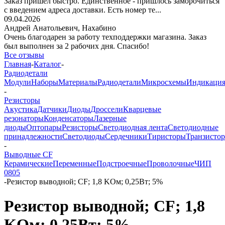
Заказ пришёл быстро. Единственное - пришлось заморочиться
с введением адреса доставки. Есть номер те...
09.04.2026
Андрей Анатольевич,
Нахабино
Очень благодарен за работу техподдержки магазина. Заказ
был выполнен за 2 рабочих дня. Спасибо!
Все отзывы
Главная
-
Каталог
-
Радиодетали
Модули
Наборы
Материалы
Радиодетали
Микросхемы
Индикаци
-
Резисторы
Акустика
Датчики
Диоды
Дроссели
Кварцевые
резонаторы
Конденсаторы
Лазерные
диоды
Оптопары
Резисторы
Светодиодная лента
Светодиодные
принадлежности
Светодиоды
Сердечники
Тиристоры
Транзисто
-
Выводные CF
Керамические
Переменные
Подстроечные
Проволочные
ЧИП
0805
-
Резистор выводной; CF; 1,8 KОм; 0,25Вт; 5%
Резистор выводной; CF; 1,8
KОм; 0,25Вт; 5%