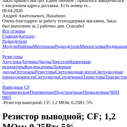
Заказ пришёл быстро. Единственное - пришлось заморочиться
с введением адреса доставки. Есть номер те...
09.04.2026
Андрей Анатольевич,
Нахабино
Очень благодарен за работу техподдержки магазина. Заказ
был выполнен за 2 рабочих дня. Спасибо!
Все отзывы
Главная
-
Каталог
-
Радиодетали
Модули
Наборы
Материалы
Радиодетали
Микросхемы
Индикаци
-
Резисторы
Акустика
Датчики
Диоды
Дроссели
Кварцевые
резонаторы
Конденсаторы
Лазерные
диоды
Оптопары
Резисторы
Светодиодная лента
Светодиодные
принадлежности
Светодиоды
Сердечники
Тиристоры
Транзисто
-
Выводные CF
Керамические
Переменные
Подстроечные
Проволочные
ЧИП
0805
-
Резистор выводной; CF; 1,2 МОм; 0,25Вт; 5%
Резистор выводной; CF; 1,2
МОм; 0,25Вт; 5%