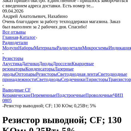
Заказ пришёл быстро. Единственное - пришлось заморочиться
с введением адреса доставки. Есть номер те...
09.04.2026
Андрей Анатольевич,
Нахабино
Очень благодарен за работу техподдержки магазина. Заказ
был выполнен за 2 рабочих дня. Спасибо!
Все отзывы
Главная
-
Каталог
-
Радиодетали
Модули
Наборы
Материалы
Радиодетали
Микросхемы
Индикаци
-
Резисторы
Акустика
Датчики
Диоды
Дроссели
Кварцевые
резонаторы
Конденсаторы
Лазерные
диоды
Оптопары
Резисторы
Светодиодная лента
Светодиодные
принадлежности
Светодиоды
Сердечники
Тиристоры
Транзисто
-
Выводные CF
Керамические
Переменные
Подстроечные
Проволочные
ЧИП
0805
-
Резистор выводной; CF; 130 KОм; 0,25Вт; 5%
Резистор выводной; CF; 130
KОм; 0,25Вт; 5%