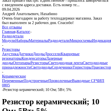
Заказ пришёл быстро. Единственное - пришлось заморочиться
с введением адреса доставки. Есть номер те...
09.04.2026
Андрей Анатольевич,
Нахабино
Очень благодарен за работу техподдержки магазина. Заказ
был выполнен за 2 рабочих дня. Спасибо!
Все отзывы
Главная
-
Каталог
-
Радиодетали
Модули
Наборы
Материалы
Радиодетали
Микросхемы
Индикаци
-
Резисторы
Акустика
Датчики
Диоды
Дроссели
Кварцевые
резонаторы
Конденсаторы
Лазерные
диоды
Оптопары
Резисторы
Светодиодная лента
Светодиодные
принадлежности
Светодиоды
Сердечники
Тиристоры
Транзисто
-
Керамические
Переменные
Подстроечные
Проволочные
Выводные CF
ЧИП
0805
-
Резистор керамический; 10 Ом; 5Вт; 5%
Резистор керамический; 10
Ом; 5Вт; 5%