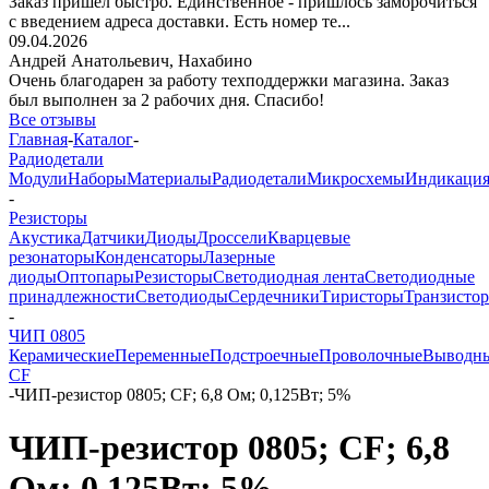
Заказ пришёл быстро. Единственное - пришлось заморочиться
с введением адреса доставки. Есть номер те...
09.04.2026
Андрей Анатольевич,
Нахабино
Очень благодарен за работу техподдержки магазина. Заказ
был выполнен за 2 рабочих дня. Спасибо!
Все отзывы
Главная
-
Каталог
-
Радиодетали
Модули
Наборы
Материалы
Радиодетали
Микросхемы
Индикаци
-
Резисторы
Акустика
Датчики
Диоды
Дроссели
Кварцевые
резонаторы
Конденсаторы
Лазерные
диоды
Оптопары
Резисторы
Светодиодная лента
Светодиодные
принадлежности
Светодиоды
Сердечники
Тиристоры
Транзисто
-
ЧИП 0805
Керамические
Переменные
Подстроечные
Проволочные
Выводн
CF
-
ЧИП-резистор 0805; CF; 6,8 Ом; 0,125Вт; 5%
ЧИП-резистор 0805; CF; 6,8
Ом; 0,125Вт; 5%