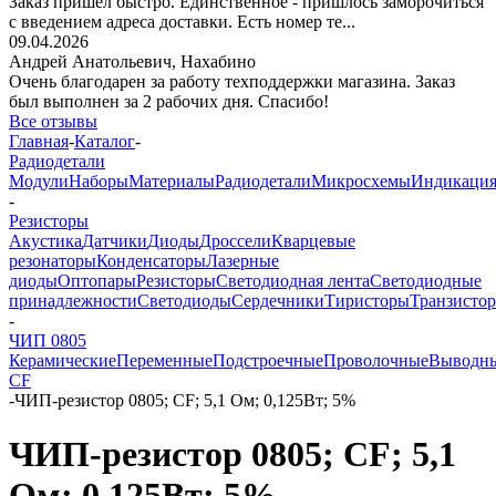
Заказ пришёл быстро. Единственное - пришлось заморочиться
с введением адреса доставки. Есть номер те...
09.04.2026
Андрей Анатольевич,
Нахабино
Очень благодарен за работу техподдержки магазина. Заказ
был выполнен за 2 рабочих дня. Спасибо!
Все отзывы
Главная
-
Каталог
-
Радиодетали
Модули
Наборы
Материалы
Радиодетали
Микросхемы
Индикаци
-
Резисторы
Акустика
Датчики
Диоды
Дроссели
Кварцевые
резонаторы
Конденсаторы
Лазерные
диоды
Оптопары
Резисторы
Светодиодная лента
Светодиодные
принадлежности
Светодиоды
Сердечники
Тиристоры
Транзисто
-
ЧИП 0805
Керамические
Переменные
Подстроечные
Проволочные
Выводн
CF
-
ЧИП-резистор 0805; CF; 5,1 Ом; 0,125Вт; 5%
ЧИП-резистор 0805; CF; 5,1
Ом; 0,125Вт; 5%