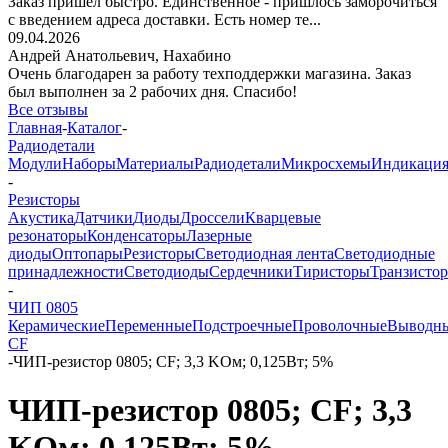
Заказ пришёл быстро. Единственное - пришлось заморочиться
с введением адреса доставки. Есть номер те...
09.04.2026
Андрей Анатольевич,
Нахабино
Очень благодарен за работу техподдержки магазина. Заказ
был выполнен за 2 рабочих дня. Спасибо!
Все отзывы
Главная
-
Каталог
-
Радиодетали
Модули
Наборы
Материалы
Радиодетали
Микросхемы
Индикаци
-
Резисторы
Акустика
Датчики
Диоды
Дроссели
Кварцевые
резонаторы
Конденсаторы
Лазерные
диоды
Оптопары
Резисторы
Светодиодная лента
Светодиодные
принадлежности
Светодиоды
Сердечники
Тиристоры
Транзисто
-
ЧИП 0805
Керамические
Переменные
Подстроечные
Проволочные
Выводн
CF
-
ЧИП-резистор 0805; CF; 3,3 KОм; 0,125Вт; 5%
ЧИП-резистор 0805; CF; 3,3
KОм; 0,125Вт; 5%