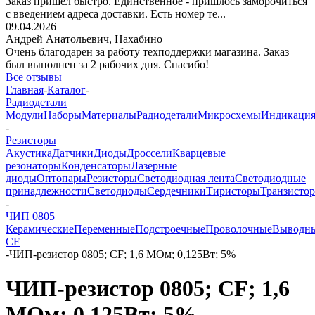
Заказ пришёл быстро. Единственное - пришлось заморочиться
с введением адреса доставки. Есть номер те...
09.04.2026
Андрей Анатольевич,
Нахабино
Очень благодарен за работу техподдержки магазина. Заказ
был выполнен за 2 рабочих дня. Спасибо!
Все отзывы
Главная
-
Каталог
-
Радиодетали
Модули
Наборы
Материалы
Радиодетали
Микросхемы
Индикаци
-
Резисторы
Акустика
Датчики
Диоды
Дроссели
Кварцевые
резонаторы
Конденсаторы
Лазерные
диоды
Оптопары
Резисторы
Светодиодная лента
Светодиодные
принадлежности
Светодиоды
Сердечники
Тиристоры
Транзисто
-
ЧИП 0805
Керамические
Переменные
Подстроечные
Проволочные
Выводн
CF
-
ЧИП-резистор 0805; CF; 1,6 МОм; 0,125Вт; 5%
ЧИП-резистор 0805; CF; 1,6
МОм; 0,125Вт; 5%