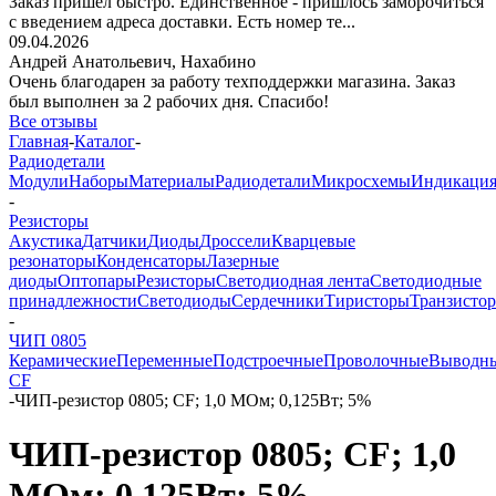
Заказ пришёл быстро. Единственное - пришлось заморочиться
с введением адреса доставки. Есть номер те...
09.04.2026
Андрей Анатольевич,
Нахабино
Очень благодарен за работу техподдержки магазина. Заказ
был выполнен за 2 рабочих дня. Спасибо!
Все отзывы
Главная
-
Каталог
-
Радиодетали
Модули
Наборы
Материалы
Радиодетали
Микросхемы
Индикаци
-
Резисторы
Акустика
Датчики
Диоды
Дроссели
Кварцевые
резонаторы
Конденсаторы
Лазерные
диоды
Оптопары
Резисторы
Светодиодная лента
Светодиодные
принадлежности
Светодиоды
Сердечники
Тиристоры
Транзисто
-
ЧИП 0805
Керамические
Переменные
Подстроечные
Проволочные
Выводн
CF
-
ЧИП-резистор 0805; CF; 1,0 МОм; 0,125Вт; 5%
ЧИП-резистор 0805; CF; 1,0
МОм; 0,125Вт; 5%