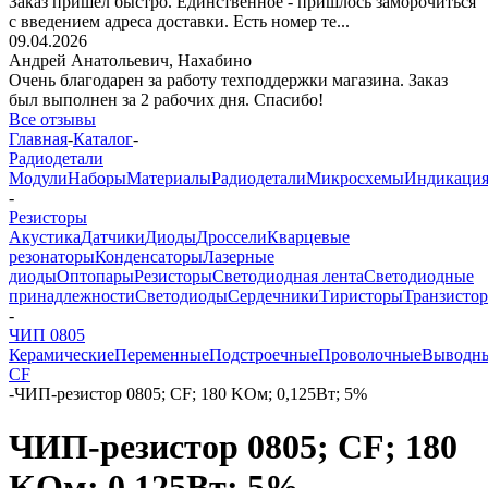
Заказ пришёл быстро. Единственное - пришлось заморочиться
с введением адреса доставки. Есть номер те...
09.04.2026
Андрей Анатольевич,
Нахабино
Очень благодарен за работу техподдержки магазина. Заказ
был выполнен за 2 рабочих дня. Спасибо!
Все отзывы
Главная
-
Каталог
-
Радиодетали
Модули
Наборы
Материалы
Радиодетали
Микросхемы
Индикаци
-
Резисторы
Акустика
Датчики
Диоды
Дроссели
Кварцевые
резонаторы
Конденсаторы
Лазерные
диоды
Оптопары
Резисторы
Светодиодная лента
Светодиодные
принадлежности
Светодиоды
Сердечники
Тиристоры
Транзисто
-
ЧИП 0805
Керамические
Переменные
Подстроечные
Проволочные
Выводн
CF
-
ЧИП-резистор 0805; CF; 180 KОм; 0,125Вт; 5%
ЧИП-резистор 0805; CF; 180
KОм; 0,125Вт; 5%