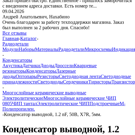
Заказ пришёл быстро. Единственное - пришлось заморочиться
с введением адреса доставки. Есть номер те...
09.04.2026
Андрей Анатольевич,
Нахабино
Очень благодарен за работу техподдержки магазина. Заказ
был выполнен за 2 рабочих дня. Спасибо!
Все отзывы
Главная
-
Каталог
-
Радиодетали
Модули
Наборы
Материалы
Радиодетали
Микросхемы
Индикаци
-
Конденсаторы
Акустика
Датчики
Диоды
Дроссели
Кварцевые
резонаторы
Конденсаторы
Лазерные
диоды
Оптопары
Резисторы
Светодиодная лента
Светодиодные
принадлежности
Светодиоды
Сердечники
Тиристоры
Транзисто
-
Многослойные керамические выводные
Электролитические
Многослойные керамические ЧИП
0805
ЧИП тантал
Электролитические ЧИП
Подстроечные
М-
Полипропилен.
-
Конденсатор выводной, 1.2 nF, 50В, X7R, 5мм.
Конденсатор выводной, 1.2