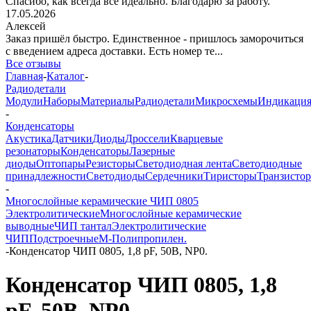
Спасибо, как всегда все идеально. Благодарю за работу.
17.05.2026
Алексей
Заказ пришёл быстро. Единственное - пришлось заморочиться
с введением адреса доставки. Есть номер те...
Все отзывы
Главная
-
Каталог
-
Радиодетали
Модули
Наборы
Материалы
Радиодетали
Микросхемы
Индикаци
-
Конденсаторы
Акустика
Датчики
Диоды
Дроссели
Кварцевые
резонаторы
Конденсаторы
Лазерные
диоды
Оптопары
Резисторы
Светодиодная лента
Светодиодные
принадлежности
Светодиоды
Сердечники
Тиристоры
Транзисто
-
Многослойные керамические ЧИП 0805
Электролитические
Многослойные керамические
выводные
ЧИП тантал
Электролитические
ЧИП
Подстроечные
М-Полипропилен.
-
Конденсатор ЧИП 0805, 1,8 pF, 50В, NP0.
Конденсатор ЧИП 0805, 1,8
pF, 50В, NP0.