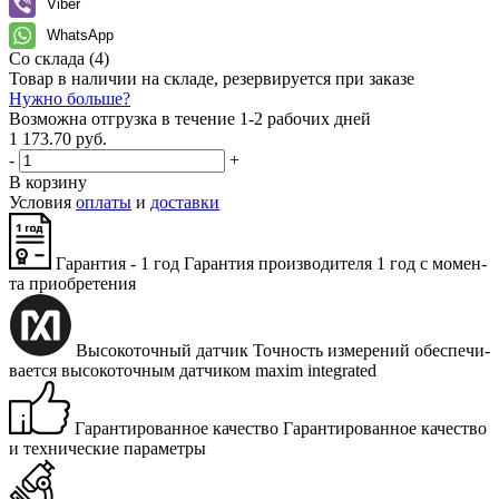
Viber
WhatsApp
Со склада
(4)
Товар в наличии на складе, резервируется при заказе
Нужно больше?
Возможна отгрузка в течение 1-2 рабочих дней
1 173.70 руб.
-
+
В корзину
Условия
оплаты
и
доставки
Гарантия - 1 год
Га­ран­тия про­из­во­ди­те­ля 1 год с мо­мен­
та при­об­ре­те­ния
Высокоточный датчик
Точ­ность из­ме­ре­ний обес­пе­чи­
ва­ет­ся вы­со­ко­точ­ным дат­чи­ком maxim integrated
Гарантированное качество
Га­ран­ти­ро­ван­ное ка­че­ство
и тех­ни­че­ские па­ра­мет­ры