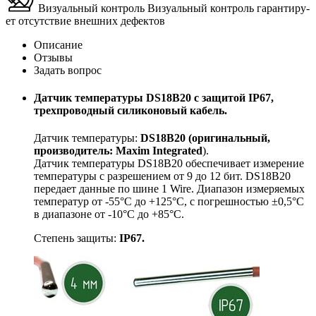
Визуальный контроль
Ви­зу­аль­ный кон­троль га­ран­ти­ру­
ет от­сут­ствие внеш­них де­фек­тов
Описание
Отзывы
Задать вопрос
Датчик температуры DS18B20 с защитой IP67,
трехпроводный силиконовый кабель.
Датчик температуры:
DS18B20 (оригинальный,
производитель: Maxim Integrated
).
Датчик температуры DS18B20 обеспечивает измерение
температуры с разрешением от 9 до 12 бит. DS18B20
передает данные по шине 1 Wire. Диапазон измеряемых
температур от -55°C до +125°C, с погрешностью ±0,5°C
в диапазоне от -10°C до +85°C.
Степень защиты:
IP67.