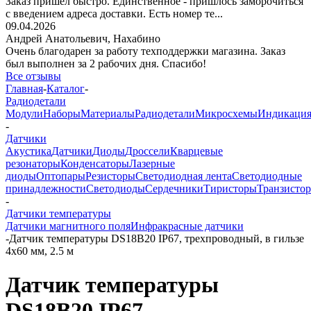
Заказ пришёл быстро. Единственное - пришлось заморочиться
с введением адреса доставки. Есть номер те...
09.04.2026
Андрей Анатольевич,
Нахабино
Очень благодарен за работу техподдержки магазина. Заказ
был выполнен за 2 рабочих дня. Спасибо!
Все отзывы
Главная
-
Каталог
-
Радиодетали
Модули
Наборы
Материалы
Радиодетали
Микросхемы
Индикаци
-
Датчики
Акустика
Датчики
Диоды
Дроссели
Кварцевые
резонаторы
Конденсаторы
Лазерные
диоды
Оптопары
Резисторы
Светодиодная лента
Светодиодные
принадлежности
Светодиоды
Сердечники
Тиристоры
Транзисто
-
Датчики температуры
Датчики магнитного поля
Инфракрасные датчики
-
Датчик температуры DS18B20 IP67, трехпроводный, в гильзе
4x60 мм, 2.5 м
Датчик температуры
DS18B20 IP67,