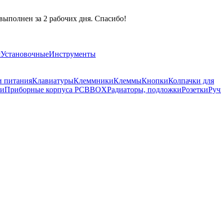
выполнен за 2 рабочих дня. Спасибо!
я
Установочные
Инструменты
и питания
Клавиатуры
Клеммники
Клеммы
Кнопки
Колпачки для
ли
Приборные корпуса PCBBOX
Радиаторы, подложки
Розетки
Руч