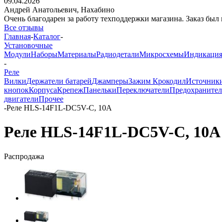
09.04.2026
Андрей Анатольевич,
Нахабино
Очень благодарен за работу техподдержки магазина. Заказ был 
Все отзывы
Главная
-
Каталог
-
Установочные
Модули
Наборы
Материалы
Радиодетали
Микросхемы
Индикаци
-
Реле
Вилки
Держатели батарей
Джамперы
Зажим Крокодил
Источник
кнопок
Корпуса
Крепеж
Панельки
Переключатели
Предохраните
двигатели
Прочее
-
Реле HLS-14F1L-DC5V-C, 10А
Реле HLS-14F1L-DC5V-C, 10А
Распродажа