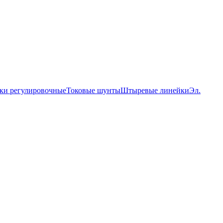
ки регулировочные
Токовые шунты
Штыревые линейки
Эл.