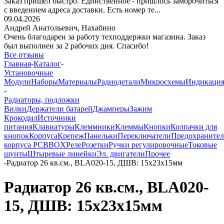
Заказ пришёл быстро. Единственное - пришлось заморочиться
с введением адреса доставки. Есть номер те...
09.04.2026
Андрей Анатольевич,
Нахабино
Очень благодарен за работу техподдержки магазина. Заказ
был выполнен за 2 рабочих дня. Спасибо!
Все отзывы
Главная
-
Каталог
-
Установочные
Модули
Наборы
Материалы
Радиодетали
Микросхемы
Индикаци
-
Радиаторы, подложки
Вилки
Держатели батарей
Джамперы
Зажим
Крокодил
Источники
питания
Клавиатуры
Клеммники
Клеммы
Кнопки
Колпачки для
кнопок
Корпуса
Крепеж
Панельки
Переключатели
Предохраните
корпуса PCBBOX
Реле
Розетки
Ручки регулировочные
Токовые
шунты
Штыревые линейки
Эл. двигатели
Прочее
-
Радиатор 26 кв.см., BLA020-15, ДШВ: 15x23x15мм
Радиатор 26 кв.см., BLA020-
15, ДШВ: 15x23x15мм