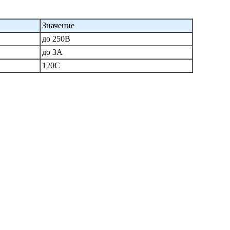
Значение
до 250В
до 3А
120С