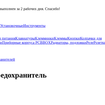
выполнен за 2 рабочих дня. Спасибо!
я
Установочные
Инструменты
и питания
Клавиатуры
Клеммники
Клеммы
Кнопки
Колпачки для
ли
Приборные корпуса PCBBOX
Радиаторы, подложки
Реле
Розетк
ранителей
редохранитель