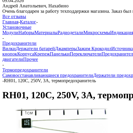
09.04.2026
Андрей Анатольевич,
Нахабино
Очень благодарен за работу техподдержки магазина. Заказ был 
Все отзывы
Главная
-
Каталог
-
Установочные
Модули
Наборы
Материалы
Радиодетали
Микросхемы
Индикаци
-
Предохранители
Вилки
Держатели батарей
Джамперы
Зажим Крокодил
Источник
кнопок
Корпуса
Крепеж
Панельки
Переключатели
Предохраните
двигатели
Прочее
-
Термопредохранители
Самовосстанавливающиеся предохранители
Держатели предох
-
RH01, 120C, 250V, 3A, термопредохранитель
RH01, 120C, 250V, 3A, термоп