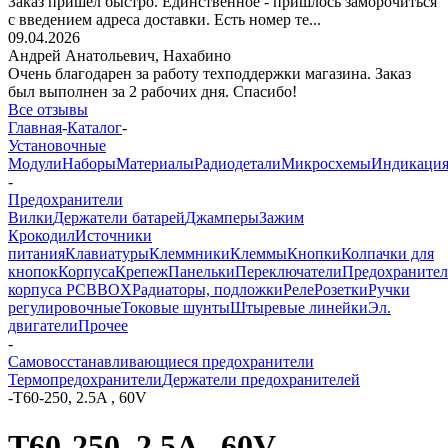
Заказ пришёл быстро. Единственное - пришлось заморочиться
с введением адреса доставки. Есть номер те...
09.04.2026
Андрей Анатольевич,
Нахабино
Очень благодарен за работу техподдержки магазина. Заказ
был выполнен за 2 рабочих дня. Спасибо!
Все отзывы
Главная
-
Каталог
-
Установочные
Модули
Наборы
Материалы
Радиодетали
Микросхемы
Индикаци
-
Предохранители
Вилки
Держатели батарей
Джамперы
Зажим
Крокодил
Источники
питания
Клавиатуры
Клеммники
Клеммы
Кнопки
Колпачки для
кнопок
Корпуса
Крепеж
Панельки
Переключатели
Предохраните
корпуса PCBBOX
Радиаторы, подложки
Реле
Розетки
Ручки
регулировочные
Токовые шунты
Штыревые линейки
Эл.
двигатели
Прочее
-
Самовосстанавливающиеся предохранители
Термопредохранители
Держатели предохранителей
-
T60-250, 2.5A , 60V
T60-250, 2.5A , 60V