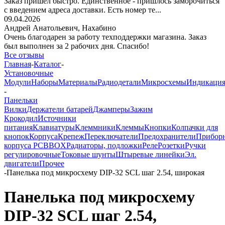
Заказ пришёл быстро. Единственное - пришлось заморочиться
с введением адреса доставки. Есть номер те...
09.04.2026
Андрей Анатольевич,
Нахабино
Очень благодарен за работу техподдержки магазина. Заказ
был выполнен за 2 рабочих дня. Спасибо!
Все отзывы
Главная
-
Каталог
-
Установочные
Модули
Наборы
Материалы
Радиодетали
Микросхемы
Индикаци
-
Панельки
Вилки
Держатели батарей
Джамперы
Зажим
Крокодил
Источники
питания
Клавиатуры
Клеммники
Клеммы
Кнопки
Колпачки для
кнопок
Корпуса
Крепеж
Переключатели
Предохранители
Прибор
корпуса PCBBOX
Радиаторы, подложки
Реле
Розетки
Ручки
регулировочные
Токовые шунты
Штыревые линейки
Эл.
двигатели
Прочее
-
Панелька под микросхему DIP-32 SCL шаг 2.54, широкая
Панелька под микросхему
DIP-32 SCL шаг 2.54,