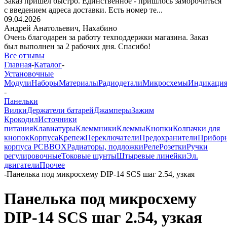
Заказ пришёл быстро. Единственное - пришлось заморочиться
с введением адреса доставки. Есть номер те...
09.04.2026
Андрей Анатольевич,
Нахабино
Очень благодарен за работу техподдержки магазина. Заказ
был выполнен за 2 рабочих дня. Спасибо!
Все отзывы
Главная
-
Каталог
-
Установочные
Модули
Наборы
Материалы
Радиодетали
Микросхемы
Индикаци
-
Панельки
Вилки
Держатели батарей
Джамперы
Зажим
Крокодил
Источники
питания
Клавиатуры
Клеммники
Клеммы
Кнопки
Колпачки для
кнопок
Корпуса
Крепеж
Переключатели
Предохранители
Прибор
корпуса PCBBOX
Радиаторы, подложки
Реле
Розетки
Ручки
регулировочные
Токовые шунты
Штыревые линейки
Эл.
двигатели
Прочее
-
Панелька под микросхему DIP-14 SCS шаг 2.54, узкая
Панелька под микросхему
DIP-14 SCS шаг 2.54, узкая